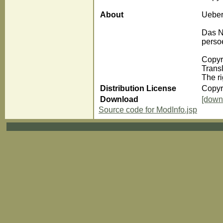
About
Ueber
Das N
persoe
Copyri
Trans
The ri
Distribution License
Copyr
Download
[down
Source code for ModInfo.jsp