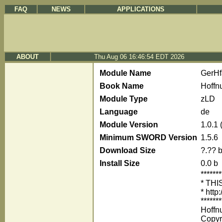
FAQ
NEWS
APPLICATIONS
ABOUT
Thu Aug 06 16:46:54 EDT 2026
Module Name
GerH
Book Name
Hoffn
Module Type
zLD
Language
de
Module Version
1.0.1
Minimum SWORD Version
1.5.6
Download Size
?.?? 
Install Size
0.0 b
*******
* TH
* http
*******
Hoffnu
Copyr