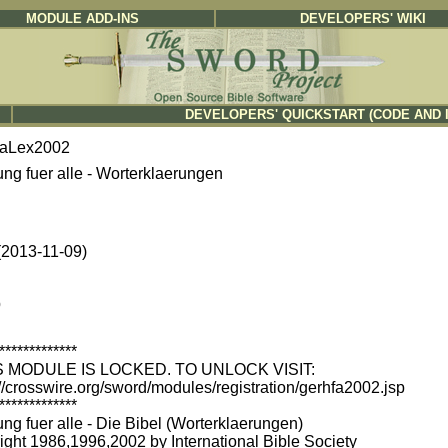
MODULE ADD-INS
DEVELOPERS' WIKI
DEVELOPERS' QUICKSTART (CODE AND 
faLex2002
ung fuer alle - Worterklaerungen
 (2013-11-09)
b
*************
IS MODULE IS LOCKED. TO UNLOCK VISIT:
://crosswire.org/sword/modules/registration/gerhfa2002.jsp
*************
ng fuer alle - Die Bibel (Worterklaerungen)
ight 1986,1996,2002 by International Bible Society