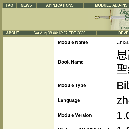
FAQ
NEWS
APPLICATIONS
MODULE ADD-INS
ABOUT
Sat Aug 08 00:12:27 EDT 2026
DEVE
Module Name
ChiS
思
Book Name
聖
Bi
Module Type
zh
Language
1.
Module Version