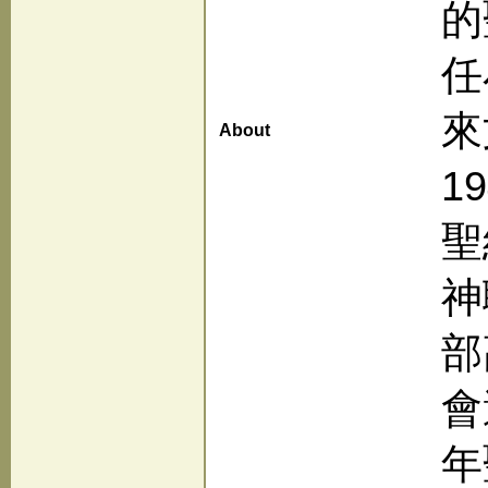
的
任
來
About
1
聖
神
部
會
年