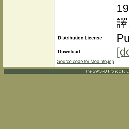
1
譯
Pu
Distribution License
[d
Download
Source code for ModInfo.jsp
The SWORD Project; P. O