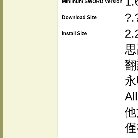
1.
Minimum SWORD Version
?.
Download Size
2.
Install Size
思
翻
永
A
他
僅